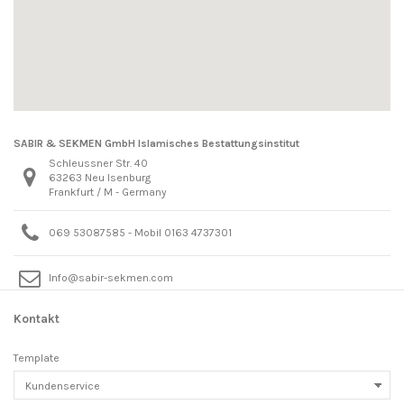
SABIR & SEKMEN GmbH Islamisches Bestattungsinstitut
Schleussner Str. 40
63263 Neu Isenburg
Frankfurt / M - Germany
069 53087585 - Mobil 0163 4737301
Info@sabir-sekmen.com
Kontakt
Template