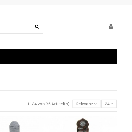
1 - 24 von 36 Artikel(n)
Relevanz
24