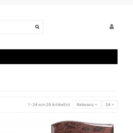
1 - 24 von 29 Artikel(n)
Relevanz
24